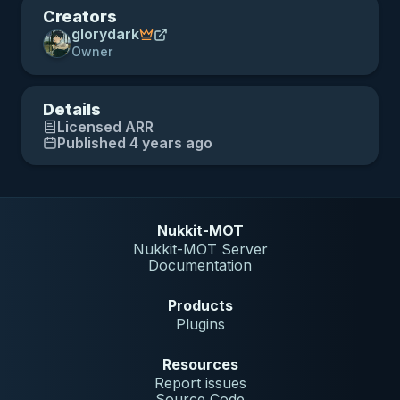
Creators
glorydark
Owner
Details
Licensed
ARR
Published 4 years ago
Nukkit-MOT
Nukkit-MOT Server
Documentation
Products
Plugins
Resources
Report issues
Source Code