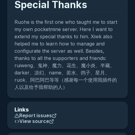
Special Thanks
Ruohe is the first one who taught me to start
my own pocketmine server. Here I want to
extend my special thanks to him. Xiwk also
helped me to learn how to manage and
configurate the server as well. Besides,
thanks to all the supporters and friends:
ruiweng、鬼神、魔力、花生、魔小炎、半藏、
darker、凉幻、name、若水、鸽子、星月、
ruok、阿巴阿巴等等（感谢每一个使用我插件的
人以及给予我帮助的人）
Links
Report issues
View source