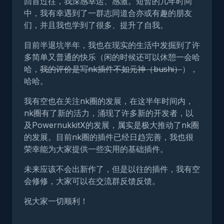
回首过往，我深感幸运、感激。短暂的几年时间
中，我有幸遇到了一群志同道合亦或有趣的朋友
们，并且我也学到了很多、提升了自我。
目前半退坑半年，我也在现实的生活中发掘到了许
多简单又普通的快乐（闲的时候还可以休憩一会哈
哈，
我的评价是写nk插件不如元神（bushi）
），
哈哈。
我有空也在关注nk圈的发展，在这半年时间内，
nk圈有了新的活力，涌现了许多新的开发者，以
及PowernukkitX的发展，属实是极大推动了nk圈
的发展。目前nk圈的插件已经日趋完善，我也很
荣幸能为大家提供一些实用的基础插件。
未来应该不会出新作了，但是以往的插件，我有空
会修修，大家可以在交流群反馈反馈。
祝大家一切顺利！