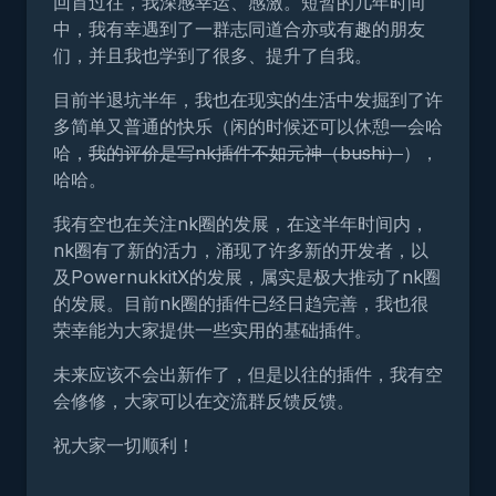
回首过往，我深感幸运、感激。短暂的几年时间
中，我有幸遇到了一群志同道合亦或有趣的朋友
们，并且我也学到了很多、提升了自我。
目前半退坑半年，我也在现实的生活中发掘到了许
多简单又普通的快乐（闲的时候还可以休憩一会哈
哈，
我的评价是写nk插件不如元神（bushi）
），
哈哈。
我有空也在关注nk圈的发展，在这半年时间内，
nk圈有了新的活力，涌现了许多新的开发者，以
及PowernukkitX的发展，属实是极大推动了nk圈
的发展。目前nk圈的插件已经日趋完善，我也很
荣幸能为大家提供一些实用的基础插件。
未来应该不会出新作了，但是以往的插件，我有空
会修修，大家可以在交流群反馈反馈。
祝大家一切顺利！