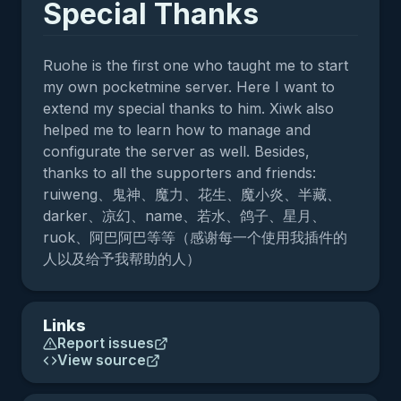
Special Thanks
Ruohe is the first one who taught me to start
my own pocketmine server. Here I want to
extend my special thanks to him. Xiwk also
helped me to learn how to manage and
configurate the server as well. Besides,
thanks to all the supporters and friends:
ruiweng、鬼神、魔力、花生、魔小炎、半藏、
darker、凉幻、name、若水、鸽子、星月、
ruok、阿巴阿巴等等（感谢每一个使用我插件的
人以及给予我帮助的人）
Links
Report issues
View source