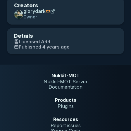
Creators
glorydark
Owner
Details
Licensed
ARR
Published 4 years ago
Nukkit-MOT
Nukkit-MOT Server
Documentation
Products
Plugins
Resources
Report issues
Source Code