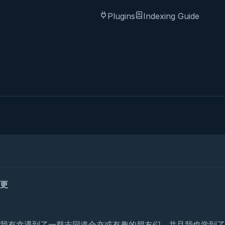
Plugins
Indexing Guide
更
我有幸遇到了一群志同道合亦或有趣的朋友们，并且我也学到了