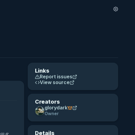
Links
Report issues
View source
Creators
glorydark
Owner
Details
很多、