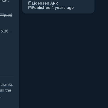
Licensed
ARR
Published 4 years ago
写nk插
的发展，
 thanks
all the
月、