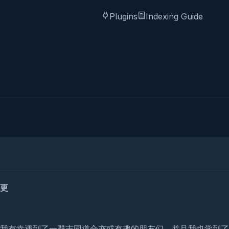
Plugins
Indexing Guide
更
我有幸遇到了一群志同道合亦或有趣的朋友们，并且我也学到了