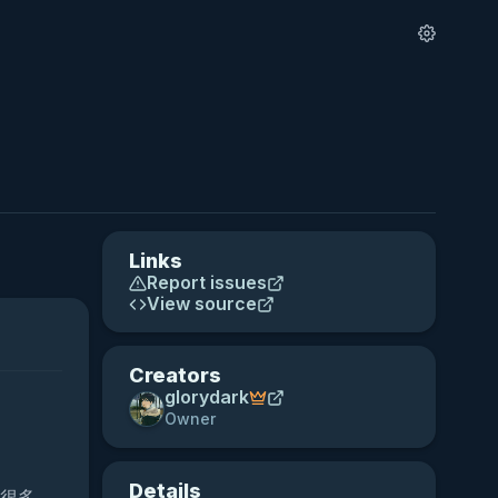
Links
Report issues
View source
Creators
glorydark
Owner
Details
很多、