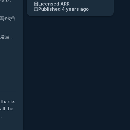
Licensed
ARR
Published 4 years ago
写nk插
的发展，
 thanks
all the
月、