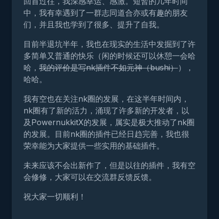
回首过往，我深感幸运、感激。短暂的几年时间
中，我有幸遇到了一群志同道合亦或有趣的朋友
们，并且我也学到了很多、提升了自我。
目前半退坑半年，我也在现实的生活中发掘到了许
多简单又普通的快乐（闲的时候还可以休憩一会哈
哈，
我的评价是写nk插件不如元神（bushi）
），
哈哈。
我有空也在关注nk圈的发展，在这半年时间内，
nk圈有了新的活力，涌现了许多新的开发者，以
及PowernukkitX的发展，属实是极大推动了nk圈
的发展。目前nk圈的插件已经日趋完善，我也很
荣幸能为大家提供一些实用的基础插件。
未来应该不会出新作了，但是以往的插件，我有空
会修修，大家可以在交流群反馈反馈。
祝大家一切顺利！