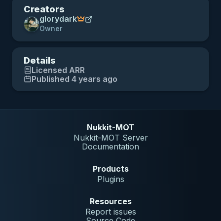
Creators
glorydark
Owner
Details
Licensed
ARR
Published 4 years ago
Nukkit-MOT
Nukkit-MOT Server
Documentation
Products
Plugins
Resources
Report issues
Source Code