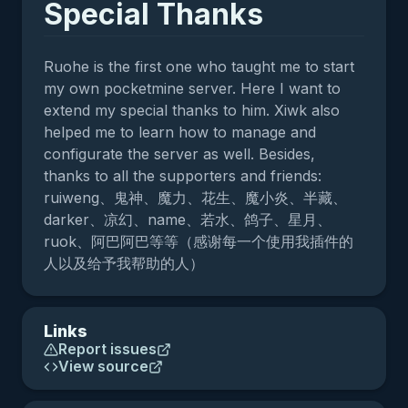
Special Thanks
Ruohe is the first one who taught me to start
my own pocketmine server. Here I want to
extend my special thanks to him. Xiwk also
helped me to learn how to manage and
configurate the server as well. Besides,
thanks to all the supporters and friends:
ruiweng、鬼神、魔力、花生、魔小炎、半藏、
darker、凉幻、name、若水、鸽子、星月、
ruok、阿巴阿巴等等（感谢每一个使用我插件的
人以及给予我帮助的人）
Links
Report issues
View source