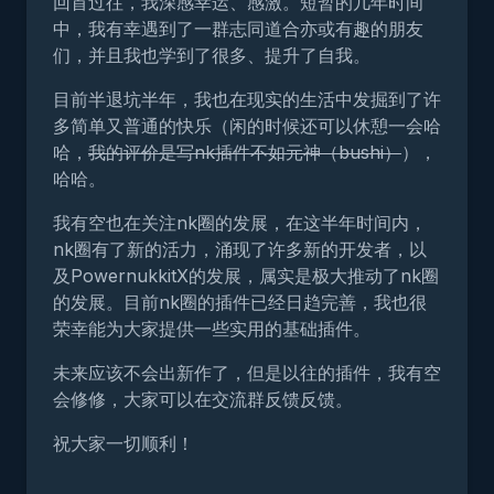
回首过往，我深感幸运、感激。短暂的几年时间
中，我有幸遇到了一群志同道合亦或有趣的朋友
们，并且我也学到了很多、提升了自我。
目前半退坑半年，我也在现实的生活中发掘到了许
多简单又普通的快乐（闲的时候还可以休憩一会哈
哈，
我的评价是写nk插件不如元神（bushi）
），
哈哈。
我有空也在关注nk圈的发展，在这半年时间内，
nk圈有了新的活力，涌现了许多新的开发者，以
及PowernukkitX的发展，属实是极大推动了nk圈
的发展。目前nk圈的插件已经日趋完善，我也很
荣幸能为大家提供一些实用的基础插件。
未来应该不会出新作了，但是以往的插件，我有空
会修修，大家可以在交流群反馈反馈。
祝大家一切顺利！