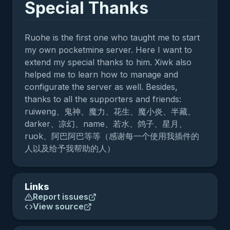
Special Thanks
Ruohe is the first one who taught me to start
my own pocketmine server. Here I want to
extend my special thanks to him. Xiwk also
helped me to learn how to manage and
configurate the server as well. Besides,
thanks to all the supporters and friends:
ruiweng、鬼神、魔力、花生、魔小炎、半藏、
darker、凉幻、name、若水、鸽子、星月、
ruok、阿巴阿巴等等（感谢每一个使用我插件的
人以及给予我帮助的人）
Links
Report issues
View source