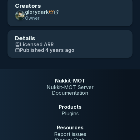
Creators
glorydark
Owner
Details
Licensed
ARR
Published 4 years ago
Nukkit-MOT
Nukkit-MOT Server
Documentation
Products
Plugins
Resources
Report issues
Source Code